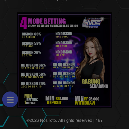
©2026 NosToto. All rights reserved | 18+