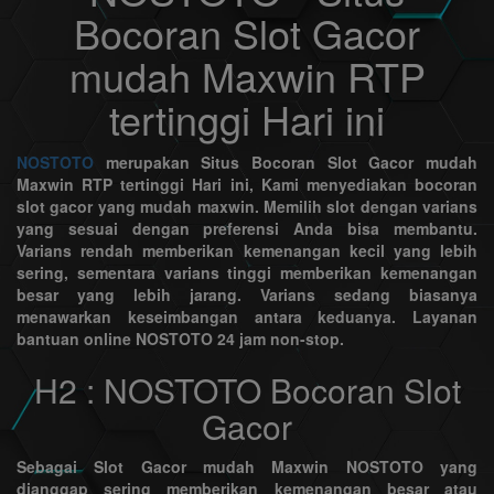
Bocoran Slot Gacor
mudah Maxwin RTP
tertinggi Hari ini
NOSTOTO
merupakan Situs Bocoran Slot Gacor mudah
Maxwin RTP tertinggi Hari ini, Kami menyediakan bocoran
slot gacor yang mudah maxwin. Memilih slot dengan varians
yang sesuai dengan preferensi Anda bisa membantu.
Varians rendah memberikan kemenangan kecil yang lebih
sering, sementara varians tinggi memberikan kemenangan
besar yang lebih jarang. Varians sedang biasanya
menawarkan keseimbangan antara keduanya. Layanan
bantuan online NOSTOTO 24 jam non-stop.
H2 : NOSTOTO Bocoran Slot
Gacor
Sebagai Slot Gacor mudah Maxwin NOSTOTO yang
dianggap sering memberikan kemenangan besar atau