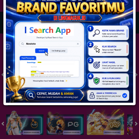
JACKPOT PROGRESIF
IDR
2,902,840,293.95
Togel
SYDNEYPOOLS
SYDNEYLOTTO
( Setiap Hari )
( Setiap Hari )
Jumat
Jumat
0
1
5
8
3
7
1
07/08/2026
07/08/2026
Tutup: 13:30 | Buka: 13:55
Tutup: 13:45 | Buka: 13:50
Slot