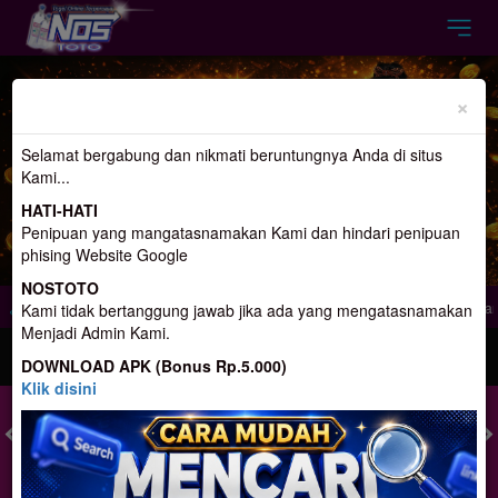
Previous
Nex
×
Selamat bergabung dan nikmati beruntungnya Anda di situs
Kami...
HATI-HATI
Penipuan yang mangatasnamakan Kami dan hindari penipuan
phising Website Google
NOSTOTO
erver Terbaru ini, Para Member akan dapat Bermain Segala Macam permainan Sel
Kami tidak bertanggung jawab jika ada yang mengatasnamakan
Menjadi Admin Kami.
MASUK
DAFTAR
DOWNLOAD APK (Bonus Rp.5.000)
Klik disini
TOGEL
SLOT
LIVE CASINO
SPORT
SABUNG AYAM
TEM