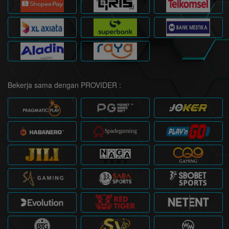
Bekerja sama dengan PROVIDER :